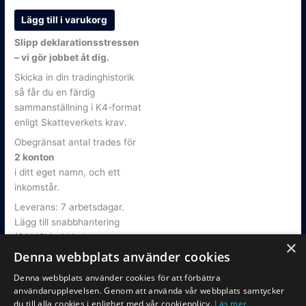
Lägg till i varukorg
Slipp deklarationsstressen
– vi gör jobbet åt dig.
Skicka in din tradinghistorik
så får du en färdig
sammanställning i K4-format
enligt Skatteverkets krav.
Obegränsat antal trades för
2 konton
i ditt eget namn, och ett
inkomstår.
Leverans: 7 arbetsdagar.
Lägg till snabbhantering
(24/48h) vid behov.
×
Denna webbplats använder cookies
Denna webbplats använder cookies för att förbättra
användarupplevelsen. Genom att använda vår webbplats samtycker
du till alla cookies i enlighet med vår cookiepolicy.
Läs mer