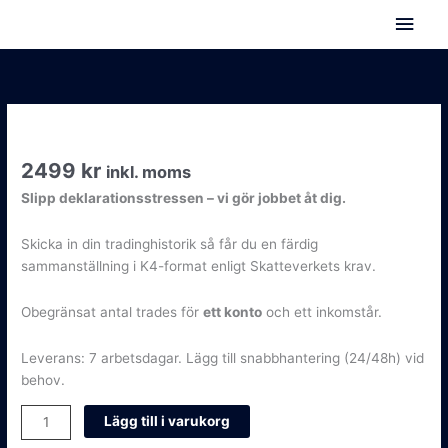
Hoppa
Huv
till
innehåll
2499
kr
inkl. moms
Slipp deklarationsstressen – vi gör jobbet åt dig.
Skicka in din tradinghistorik så får du en färdig
sammanställning i K4-format enligt Skatteverkets krav.
Obegränsat antal trades för
ett konto
och ett inkomstår.
Leverans: 7 arbetsdagar. Lägg till snabbhantering (24/48h) vid
behov.
Få
Lägg till i varukorg
Det