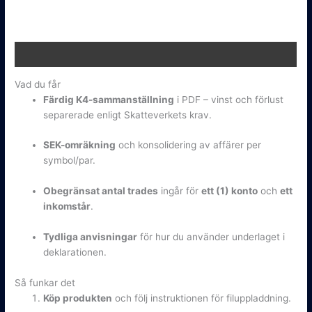
Gjort
-
1
tradingkonto
Beskrivning
mängd
Vad du får
Färdig K4-sammanställning
i PDF – vinst och förlust
separerade enligt Skatteverkets krav.
SEK-omräkning
och konsolidering av affärer per
symbol/par.
Obegränsat antal trades
ingår för
ett (1) konto
och
ett
inkomstår
.
Tydliga anvisningar
för hur du använder underlaget i
deklarationen.
Så funkar det
Köp produkten
och följ instruktionen för filuppladdning.