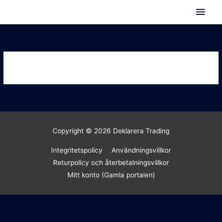
Hoppa
Huv
till
innehåll
Copyright © 2026
Deklarera Trading
Integritetspolicy
Användningsvillkor
Returpolicy och återbetalningsvillkor
Mitt konto (Gamla portalen)