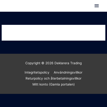
Hoppa
Huv
till
innehåll
Copyright © 2026
Deklarera Trading
Integritetspolicy
Användningsvillkor
Returpolicy och återbetalningsvillkor
Mitt konto (Gamla portalen)